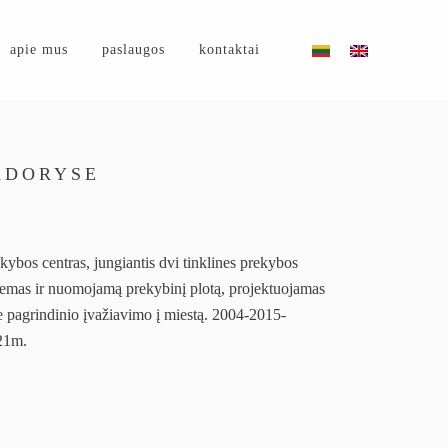
apie mus
paslaugos
kontaktai
ADORYSE
kybos centras, jungiantis dvi tinklines prekybos
temas ir nuomojamą prekybinį plotą, projektuojamas
e pagrindinio įvažiavimo į miestą. 2004-2015-
21m.