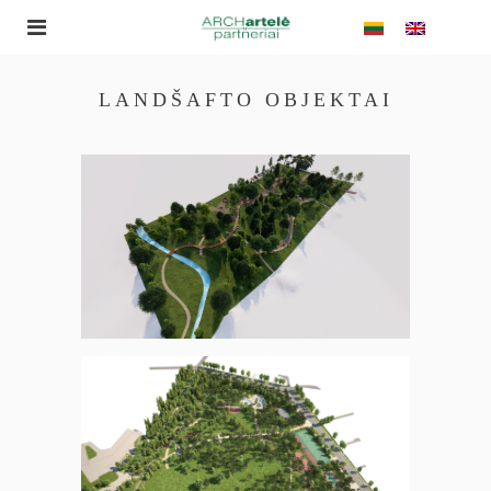
LANDŠAFTO OBJEKTAI
PARKAS KULIŲ
MIESTELYJE
SENASIS PARKAS
MAŽEIKIUOSE