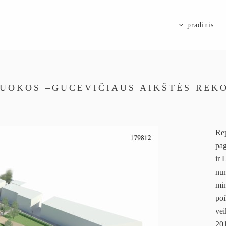
pradinis
UOKOS –GUCEVIČIAUS AIKŠTĖS REK
Rep
pag
ir 
num
min
poi
vei
20