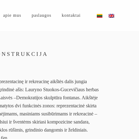
apie mus
paslaugos
kontaktai
ONSTRUKCIJA
rezentacinę ir rekreacinę aikštės dalis jungia
rindinė ašis: Lauryno Stuokos-Gucevičiaus herbas
Laisvės –Demokratijos skulptūra fontanas. Aikštėje
atytos dvi funkcinės zonos: reprezentacinė skirta
ėjimams, masiniams susibūrimams ir rekreacinė –
lsiui ir šventėms skiriasi kompozicine sandara,
klos rūšimis, grindinio dangomis ir želdiniais.
16m.