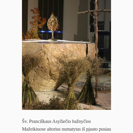
Šv. Pranciškaus Asyžiečio bažnyčios
Mažeikiuose altorius numatytas iš pjauto pusiau